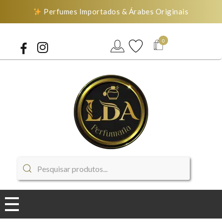
Perfumes Importados & Árabes Originais
0
LDA Perfumaria
Perfumes Importados & Árabes Originais