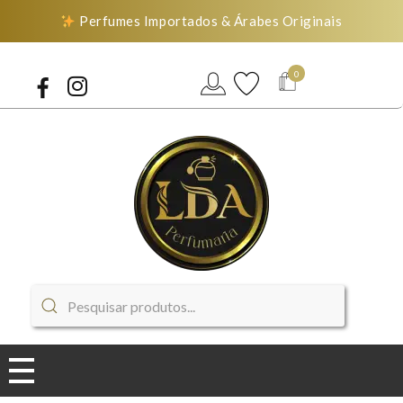
Perfumes Importados & Árabes Originais
0
LDA Perfumaria
Perfumes Importados & Árabes Originais