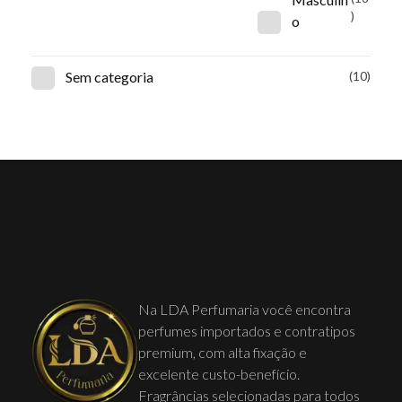
)
o
Sem categoria
(10)
Na LDA Perfumaria você encontra
perfumes importados e contratipos
premium, com alta fixação e
excelente custo-benefício.
Fragrâncias selecionadas para todos