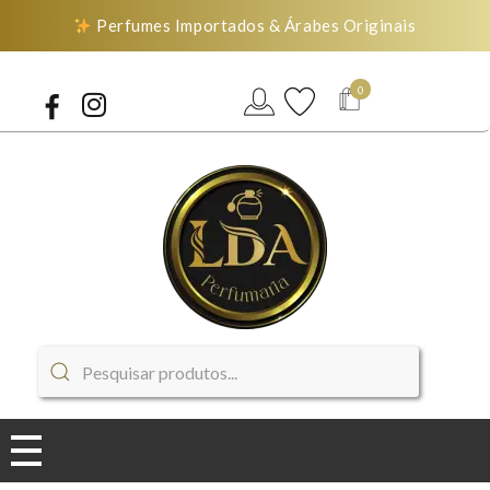
Perfumes Importados & Árabes Originais
0
LDA Perfumaria
Perfumes Importados & Árabes Originais