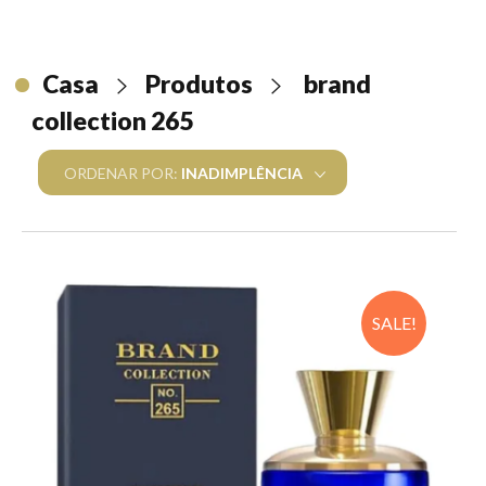
ARABIC COLLECTION
Feminino
BRAND COLLECTION
Casa
Produtos
brand
Masculino
Femininos
PERFUME ÁRABE ORIGINAL
collection 265
Unissex
Masculinos
Feminino
ORDENAR POR:
INADIMPLÊNCIA
Masculino
SALE!