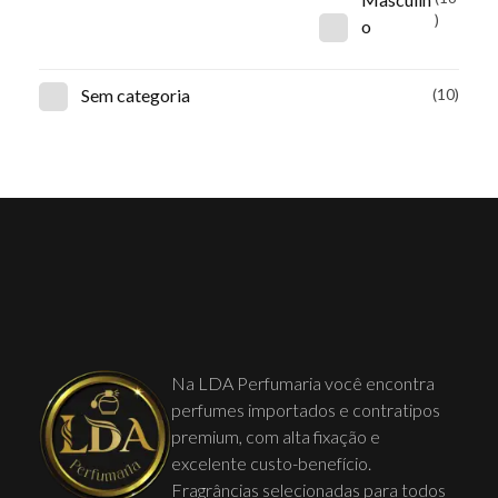
)
o
Sem categoria
(10)
Na LDA Perfumaria você encontra
perfumes importados e contratipos
premium, com alta fixação e
excelente custo-benefício.
Fragrâncias selecionadas para todos