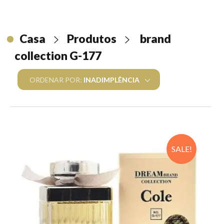
ARABIC COLLECTION
Feminino
BRAND COLLECTION
Casa
Produtos
brand
Masculino
Femininos
PERFUME ÁRABE ORIGINAL
collection G-177
Unissex
Masculinos
Feminino
ORDENAR POR:
INADIMPLÊNCIA
Masculino
SALE!