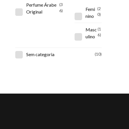
Perfume Árabe
(3
Femi
(2
6)
Original
0)
nino
Masc
(1
6)
ulino
Sem categoria
(10)