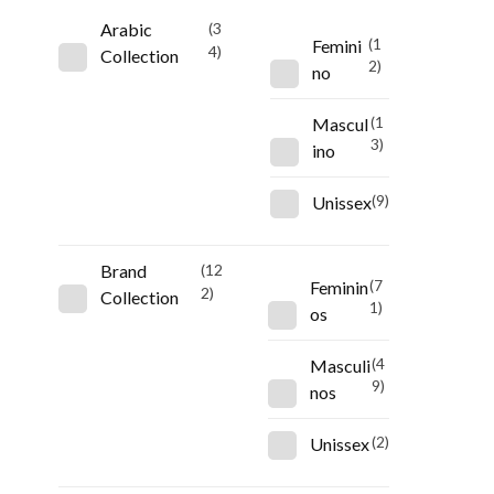
Arabic
(3
Femini
(1
4)
Collection
2)
no
Mascul
(1
3)
ino
Unissex
(9)
Brand
(12
Feminin
(7
2)
Collection
1)
os
Masculi
(4
9)
nos
Unissex
(2)