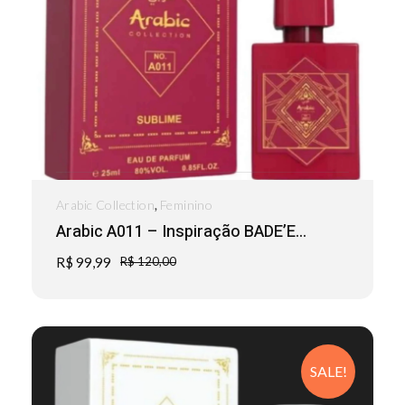
,
Arabic Collection
Feminino
Arabic A011 – Inspiração BADE’E...
R$
99,99
R$
120,00
SALE!