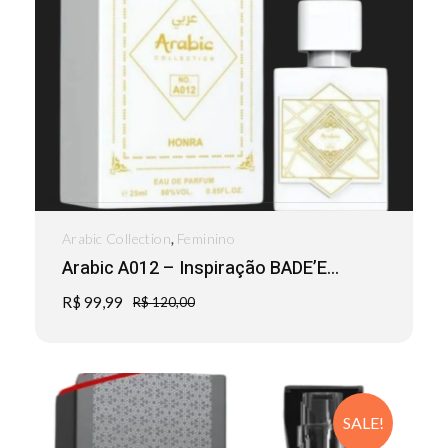
,
Arabic Collection
Feminino
Arabic A012 – Inspiração BADE’E...
R$
99,99
R$
120,00
SALE!