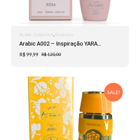
,
Arabic Collection
Feminino
Arabic A002 – Inspiração YARA...
R$
99,99
R$
120,00
SALE!