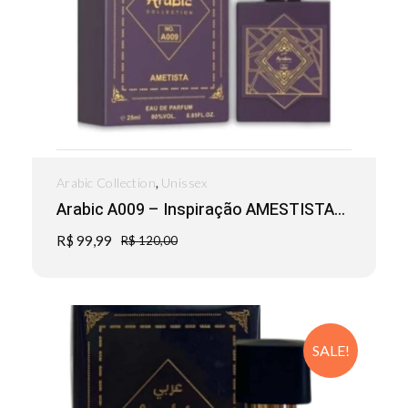
,
Arabic Collection
Unissex
Arabic A009 – Inspiração AMESTISTA...
R$
99,99
R$
120,00
SALE!