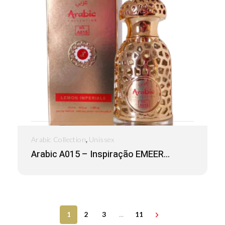
,
Arabic Collection
Unissex
Arabic A015 – Inspiração EMEER...
1
2
3
...
11