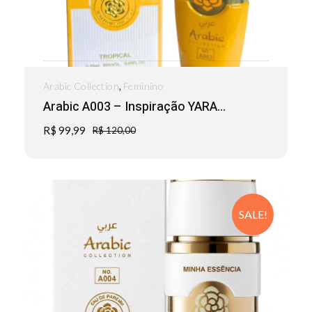
,
Arabic Collection
Feminino
Arabic A003 – Inspiração YARA...
R$
99,99
R$
120,00
SALE!