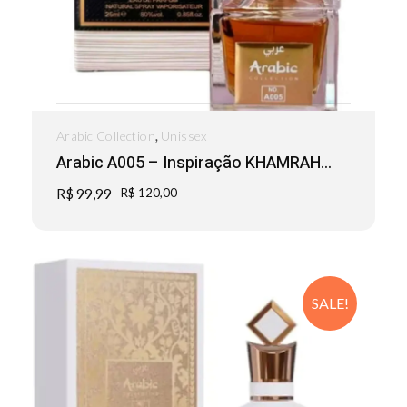
,
Arabic Collection
Unissex
Arabic A005 – Inspiração KHAMRAH...
R$
99,99
R$
120,00
SALE!