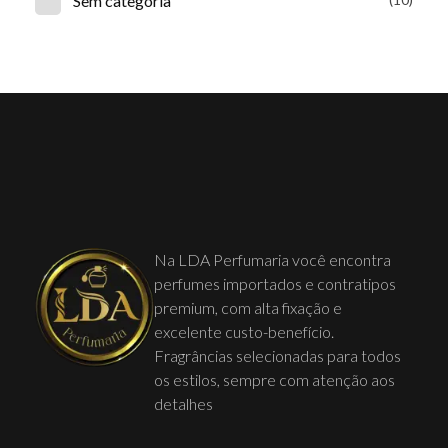
Sem categoria
Na LDA Perfumaria você encontra
perfumes importados e contratipos
premium, com alta fixação e
excelente custo-benefício.
Fragrâncias selecionadas para todos
os estilos, sempre com atenção aos
detalhes