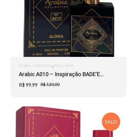
,
Arabic Collection
Masculino
Arabic A010 – Inspiração BADE’E...
R$
99,99
R$
120,00
SALE!