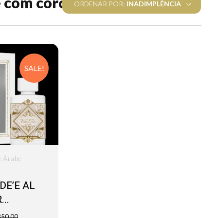
 com coroa
ORDENAR POR:
INADIMPLÊNCIA
SALE!
e Árabe
DE’E AL
..
50,00