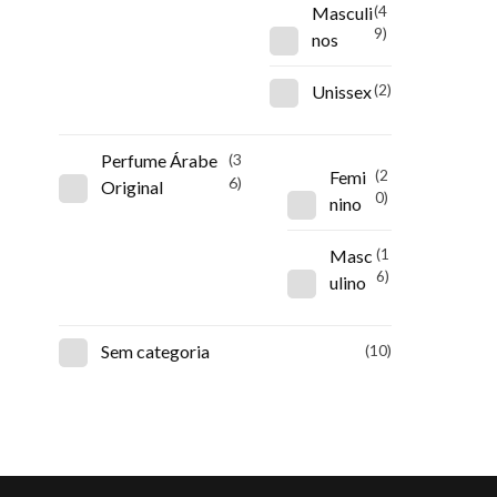
Masculi
(4
9)
nos
Unissex
(2)
Perfume Árabe
(3
Femi
(2
6)
Original
0)
nino
Masc
(1
6)
ulino
Sem categoria
(10)