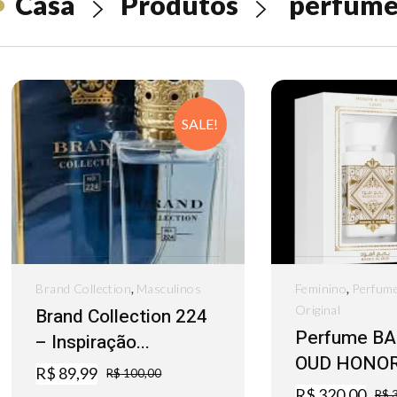
Casa
Produtos
perfume
SALE!
,
,
Brand Collection
Masculinos
Feminino
Perfum
Original
Brand Collection 224
Perfume BA
– Inspiração...
OUD HONOR.
R$
89,99
R$
100,00
R$
320,00
R$
3