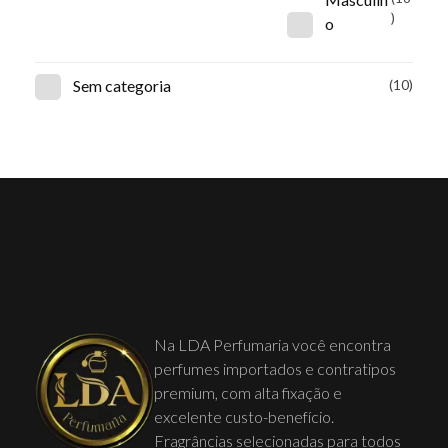
)
o
Sem categoria
(10)
Na LDA Perfumaria você encontra
perfumes importados e contratipos
premium, com alta fixação e
excelente custo-benefício.
Fragrâncias selecionadas para todos