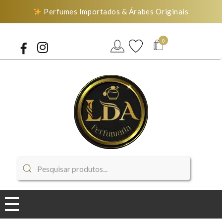
Perfumes Importados & Árabes Originais
0
LDA Perfumaria
Perfumes Importados & Árabes Originais