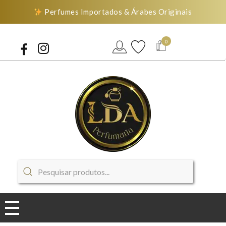
Perfumes Importados & Árabes Originais
0
LDA Perfumaria
Perfumes Importados & Árabes Originais