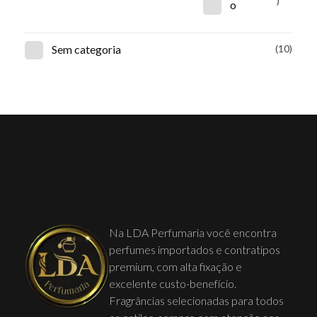
)
o
Sem categoria
(10)
Na LDA Perfumaria você encontra
perfumes importados e contratipos
premium, com alta fixação e
excelente custo-benefício.
Fragrâncias selecionadas para todos