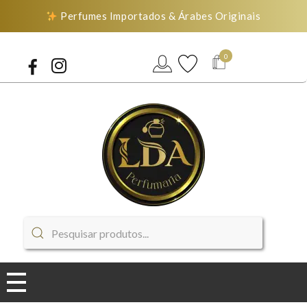
Perfumes Importados & Árabes Originais
0
LDA Perfumaria
Perfumes Importados & Árabes Originais