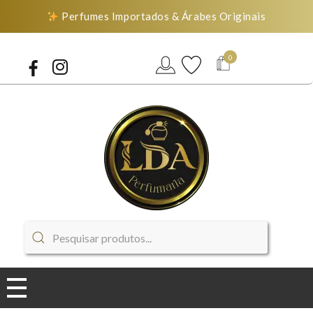
Perfumes Importados & Árabes Originais
0
LDA Perfumaria
Perfumes Importados & Árabes Originais