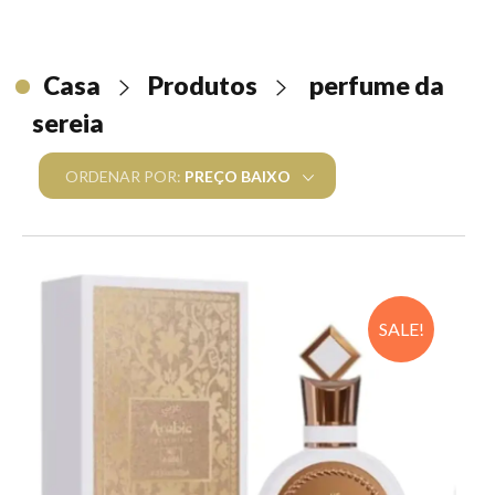
ARABIC COLLECTION
Feminino
BRAND COLLECTION
Casa
Produtos
perfume da
Masculino
Femininos
PERFUME ÁRABE ORIGINAL
sereia
Unissex
Masculinos
Feminino
ORDENAR POR:
PREÇO BAIXO
Masculino
SALE!