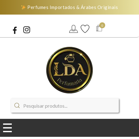
Perfumes Importados & Árabes Originais
0
LDA Perfumaria
Perfumes Importados & Árabes Originais