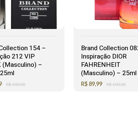
Collection 154 –
Brand Collection 08
ação 212 VIP
Inspiração DIOR
 (Masculino) –
FAHRENHEIT
 25ml
(Masculino) – 25ml
9
R$
89,99
R$
100,00
R$
100,00