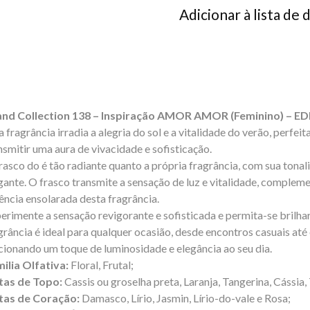
Adicionar à lista de 
nd Collection 138 – Inspiração AMOR AMOR (Feminino) – ED
a fragrância irradia a alegria do sol e a vitalidade do verão, perfe
nsmitir uma aura de vivacidade e sofisticação.
rasco do é tão radiante quanto a própria fragrância, com sua tona
gante. O frasco transmite a sensação de luz e vitalidade, comple
ência ensolarada desta fragrância.
erimente a sensação revigorante e sofisticada e permita-se brilhar
grância é ideal para qualquer ocasião, desde encontros casuais até
cionando um toque de luminosidade e elegância ao seu dia.
ilia Olfativa:
Floral, Frutal;
tas de Topo:
Cassis ou groselha preta, Laranja, Tangerina, Cássia
tas de Coração:
Damasco, Lírio, Jasmin, Lírio-do-vale e Rosa;