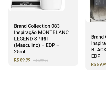
Brand Collection 083 –
Inspiração MONTBLANC
Brand 
LEGEND SPIRIT
Inspir
(Masculino) – EDP –
BLACK
25ml
EDP –
R$
89,99
R$
100,00
R$
89,9