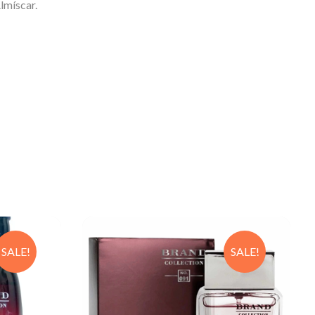
lmíscar.
SALE!
SALE!