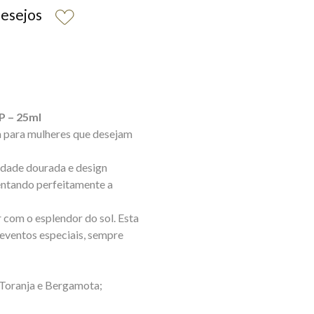
desejos
P – 25ml
ita para mulheres que desejam
lidade dourada e design
mentando perfeitamente a
 com o esplendor do sol. Esta
 eventos especiais, sempre
, Toranja e Bergamota;