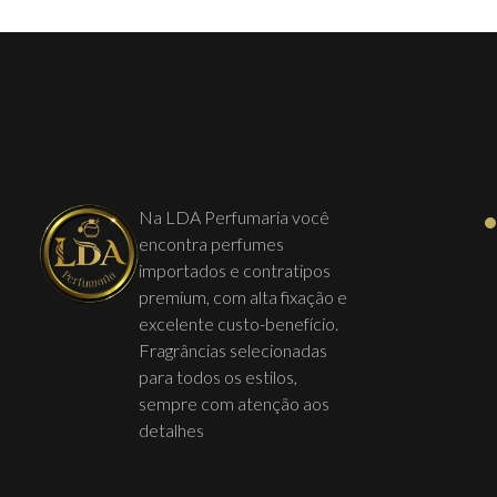
Na LDA Perfumaria você
encontra perfumes
importados e contratipos
premium, com alta fixação e
excelente custo-benefício.
Fragrâncias selecionadas
para todos os estilos,
sempre com atenção aos
detalhes