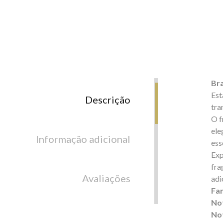
Bra
Est
Descrição
tra
O f
ele
Informação adicional
ess
Exp
fra
Avaliações
adi
Fam
No
No