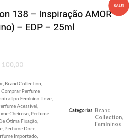
SALE!
ion 138 – Inspiração AMOR
no) – EDP – 25ml
$
100,00
or
,
Brand Collection
,
,
Comprar Perfume
ntratipo Feminino
,
Love
,
erfume Acessível
,
Categorias
Brand
ume Cheiroso
,
Perfume
Collection
,
De Ótima Fixação
,
Femininos
de
,
Perfume Doce
,
rfume Importado
,