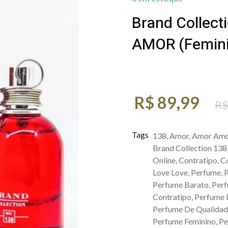
Brand Collect
AMOR (Femini
R$
89,99
R
Tags
138
,
Amor
,
Amor Am
Brand Collection 138
Online
,
Contratipo
,
Co
Love Love
,
Perfume
,
P
Perfume Barato
,
Perf
Contratipo
,
Perfume 
Perfume De Qualida
Perfume Feminino
,
Pe