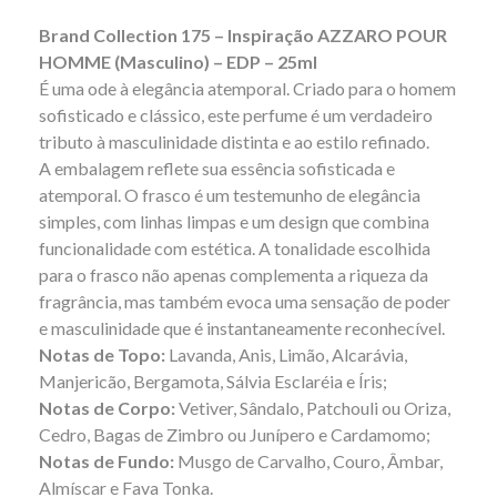
Brand Collection 175 – Inspiração AZZARO POUR
HOMME (Masculino) – EDP – 25ml
É uma ode à elegância atemporal. Criado para o homem
sofisticado e clássico, este perfume é um verdadeiro
tributo à masculinidade distinta e ao estilo refinado.
A embalagem reflete sua essência sofisticada e
atemporal. O frasco é um testemunho de elegância
simples, com linhas limpas e um design que combina
funcionalidade com estética. A tonalidade escolhida
para o frasco não apenas complementa a riqueza da
fragrância, mas também evoca uma sensação de poder
e masculinidade que é instantaneamente reconhecível.
Notas de Topo:
Lavanda, Anis, Limão, Alcarávia,
Manjericão, Bergamota, Sálvia Esclaréia e Íris;
Notas de Corpo:
Vetiver, Sândalo, Patchouli ou Oriza,
Cedro, Bagas de Zimbro ou Junípero e Cardamomo;
Notas de Fundo:
Musgo de Carvalho, Couro, Âmbar,
Almíscar e Fava Tonka.