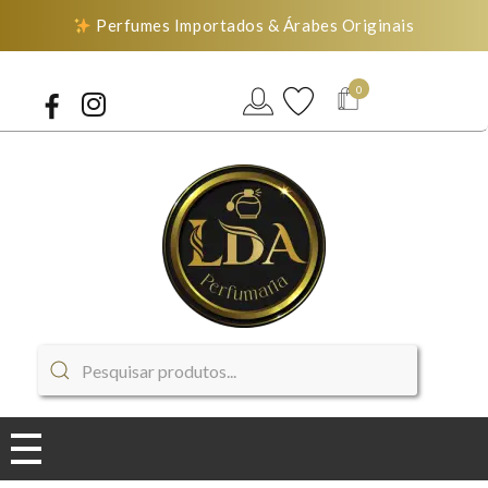
Perfumes Importados & Árabes Originais
0
LDA Perfumaria
Perfumes Importados & Árabes Originais