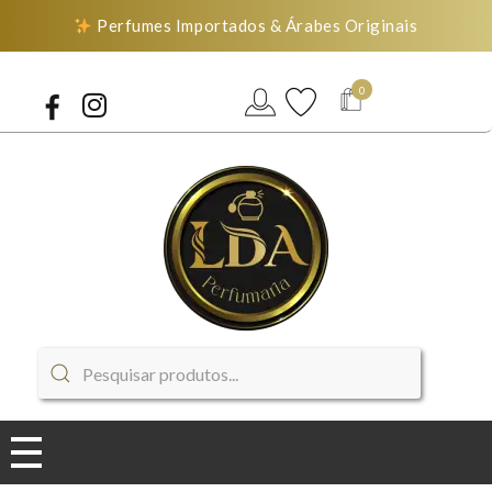
Perfumes Importados & Árabes Originais
0
LDA Perfumaria
Perfumes Importados & Árabes Originais