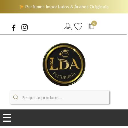
Perfumes Importados & Árabes Originais
0
LDA Perfumaria
Perfumes Importados & Árabes Originais