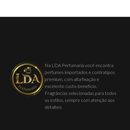
Na LDA Perfumaria você encontra
perfumes importados e contratipos
premium, com alta fixação e
excelente custo-benefício.
Fragrâncias selecionadas para todos
os estilos, sempre com atenção aos
detalhes